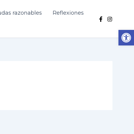
das razonables
Reflexiones
Ab