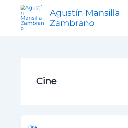
Ir
Agustín Mansilla
al
contenido
Zambrano
Cine
Cine